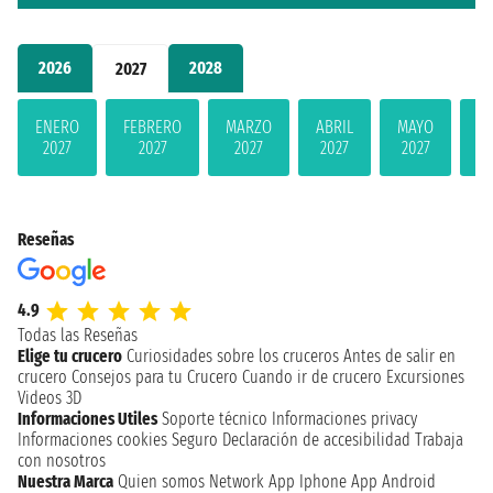
2026
2028
2027
ENERO
FEBRERO
MARZO
ABRIL
MAYO
JU
2027
2027
2027
2027
2027
2
Reseñas
4.9
Todas las Reseñas
Elige tu crucero
Curiosidades sobre los cruceros
Antes de salir en
crucero
Consejos para tu Crucero
Cuando ir de crucero
Excursiones
Videos 3D
Informaciones Utiles
Soporte técnico
Informaciones privacy
Informaciones cookies
Seguro
Declaración de accesibilidad
Trabaja
con nosotros
Nuestra Marca
Quien somos
Network
App Iphone
App Android