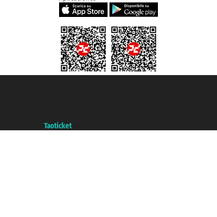
Taoticket S.r.l. Via Brigata Liguria, 3/21 16121 Genova ©2007/2026 -
Taoticket ® es una Marca Registrada
P.Iva 06206400720 - Capital Social € 100.000,00 i.v. - Registrado en la
Cámara de Comercio de Génova con REA 433093. - Aut. Prov. n° 6167/131601
- Seguro Unipol - polizza n. 206484182
A portal of the
Taoticket
group