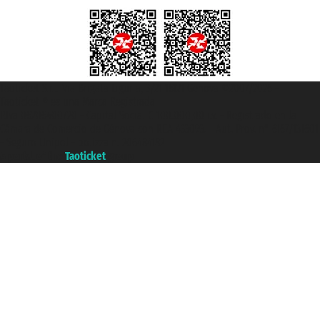
Taoticket S.r.l. Via Brigata Liguria, 3/21 16121 Genova ©2007/2026 -
Taoticket ® es una Marca Registrada
P.Iva 06206400720 - Capital Social € 100.000,00 i.v. - Registrado en la
Cámara de Comercio de Génova con REA 433093. - Aut. Prov. n° 6167/131601
- Seguro Unipol - polizza n. 206484182
A portal of the
Taoticket
group