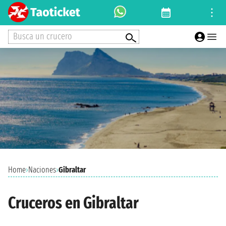
Busca un crucero
Home
›
Naciones
›
Gibraltar
Cruceros en Gibraltar