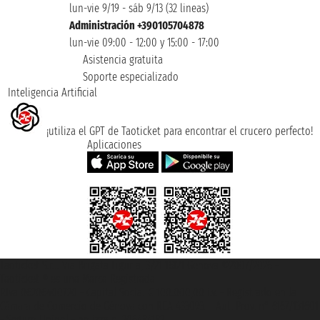
lun-vie 9/19 - sáb 9/13 (32 lineas)
Administración +390105704878
lun-vie 09:00 - 12:00 y 15:00 - 17:00
Asistencia gratuita
Soporte especializado
Inteligencia Artificial
¡utiliza el GPT de Taoticket para encontrar el crucero perfecto!
Aplicaciones
Taoticket S.r.l. Via Brigata Liguria, 3/21 16121 Genova ©2007/2026 -
Taoticket ® es una Marca Registrada
P.Iva 06206400720 - Capital Social € 100.000,00 i.v. - Registrado en la
Cámara de Comercio de Génova con REA 433093. - Aut. Prov. n° 6167/131601
- Seguro Unipol - polizza n. 206484182