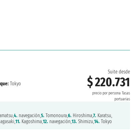
Suite desde
$ 220.731
que:
Tokyo
precio por persona
Tasas
portuarias
amatsu,
4.
navegación,
5.
Tomonoura,
6.
Hiroshima,
7.
Karatsu,
agasaki,
11.
Kagoshima,
12.
navegación,
13.
Shimizu,
14.
Tokyo