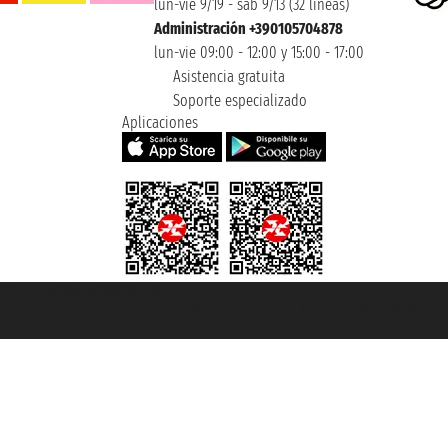
lun-vie 9/19 - sáb 9/13 (32 lineas)
Administración +390105704878
lun-vie 09:00 - 12:00 y 15:00 - 17:00
Asistencia gratuita
Soporte especializado
Aplicaciones
et ® es una Marca Registrada
mara de Comercio de Génova con REA 433093. - Aut. Prov. n° 6167/131601 - Se