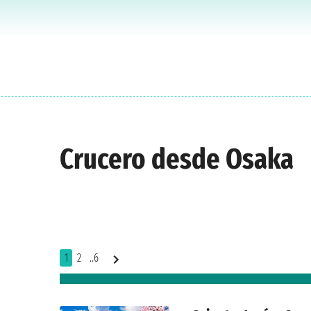
Crucero desde Osaka
1
2
..6