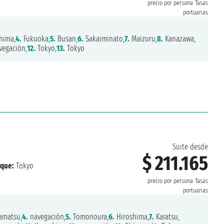
precio por persona
Tasas
portuarias
hima,
4.
Fukuoka,
5.
Busan,
6.
Sakaiminato,
7.
Maizuru,
8.
Kanazawa,
egación,
12.
Tokyo,
13.
Tokyo
Suite desde
$ 211.165
que:
Tokyo
precio por persona
Tasas
portuarias
amatsu,
4.
navegación,
5.
Tomonoura,
6.
Hiroshima,
7.
Karatsu,