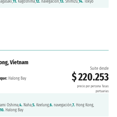
agasaki,
11.
Kagoshima,
12.
navegación,
13.
Shimizu,
14.
Tokyo
Kong, Vietnam
Suite desde
$ 220.253
que:
Halong Bay
precio por persona
Tasas
portuarias
mi Oshima,
4.
Naha,
5.
Keelung,
6.
navegación,
7.
Hong Kong,
10.
Halong Bay