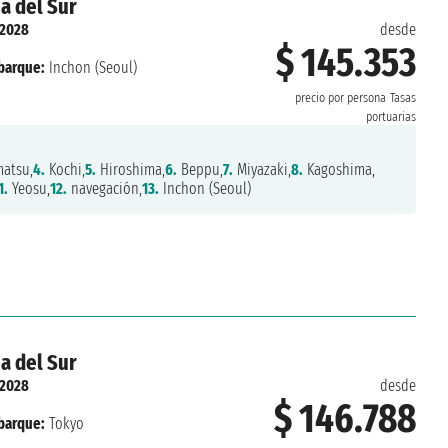
a del Sur
 2028
desde
$ 145.353
arque:
Inchon (Seoul)
precio por persona
Tasas
portuarias
atsu,
4.
Kochi,
5.
Hiroshima,
6.
Beppu,
7.
Miyazaki,
8.
Kagoshima,
1.
Yeosu,
12.
navegación,
13.
Inchon (Seoul)
a del Sur
 2028
desde
$ 146.788
arque:
Tokyo