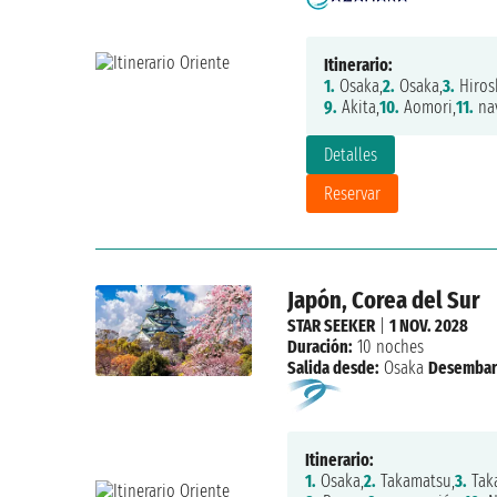
Itinerario:
1.
Osaka,
2.
Osaka,
3.
Hiros
9.
Akita,
10.
Aomori,
11.
nav
Detalles
Reservar
Japón, Corea del Sur
STAR SEEKER
|
1 NOV. 2028
Duración:
10 noches
Salida desde:
Osaka
Desembar
Itinerario:
1.
Osaka,
2.
Takamatsu,
3.
Tak