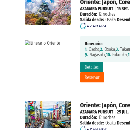
Oriente: Japón, Core
AZAMARA PURSUIT
|
15 SET.
Duración:
12 noches
Salida desde:
Osaka
Desemb
Itinerario:
1.
Osaka,
2.
Osaka,
3.
Takam
9.
Nagasaki,
10.
Fukuoka,
1
Detalles
Reservar
Oriente: Japón, Core
AZAMARA PURSUIT
|
25 JUL.
Duración:
12 noches
Salida desde:
Osaka
Desemb