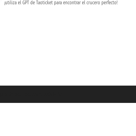
¡utiliza el GPT de Taoticket para encontrar el crucero perfecto!
guro Unipol - polizza n. 206484182