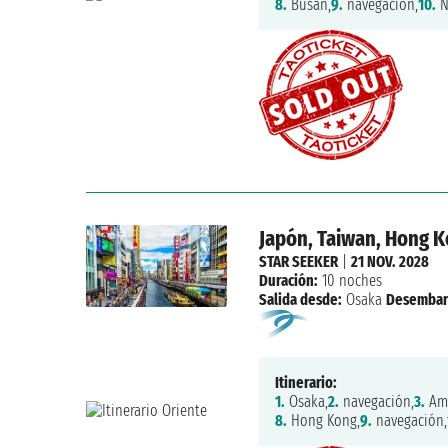
8.
Busan,
9.
navegación,
10.
N
Japón, Taiwan, Hong 
STAR SEEKER
|
21 NOV. 2028
Duración:
10 noches
Salida desde:
Osaka
Desembar
Itinerario:
1.
Osaka,
2.
navegación,
3.
Ama
8.
Hong Kong,
9.
navegación,