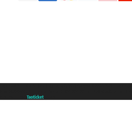
Taoticket S.r.l. Via Brigata Liguria, 3/21 16121 Genova ©2007/2026 - Taotick
P.Iva 06206400720 - Capital Social € 100.000,00 i.v. - Registrado en la Cá
A portal of the
Taoticket
group