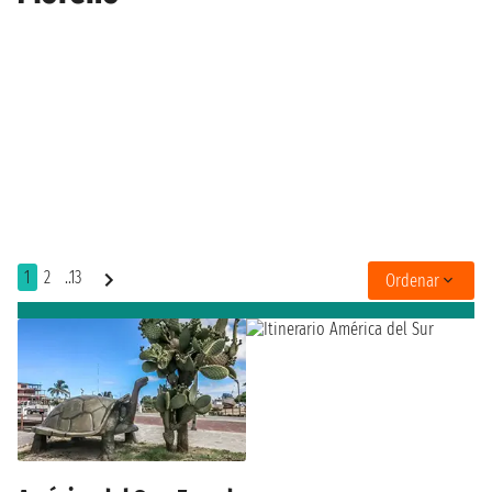
1
2
..13
Ordenar