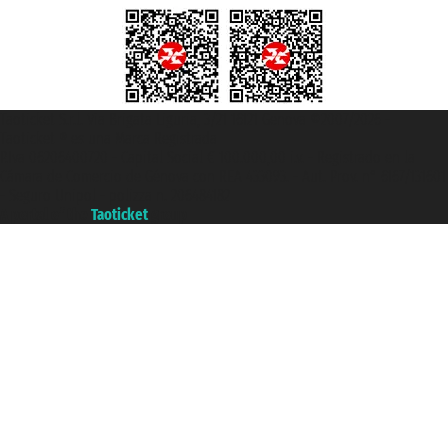
Taoticket S.r.l. Via Brigata Liguria, 3/21 16121 Genova ©2007/2026 -
Taoticket ® es una Marca Registrada
P.Iva 06206400720 - Capital Social € 100.000,00 i.v. - Registrado en la
Cámara de Comercio de Génova con REA 433093. - Aut. Prov. n° 6167/131601
- Seguro Unipol - polizza n. 206484182
A portal of the
Taoticket
group