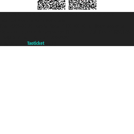
Taoticket S.r.l. Via Brigata Liguria, 3/21 16121 Genova ©2007/2026 -
Taoticket ® es una Marca Registrada
P.Iva 06206400720 - Capital Social € 100.000,00 i.v. - Registrado en la
Cámara de Comercio de Génova con REA 433093. - Aut. Prov. n° 6167/131601
- Seguro Unipol - polizza n. 206484182
A portal of the
Taoticket
group