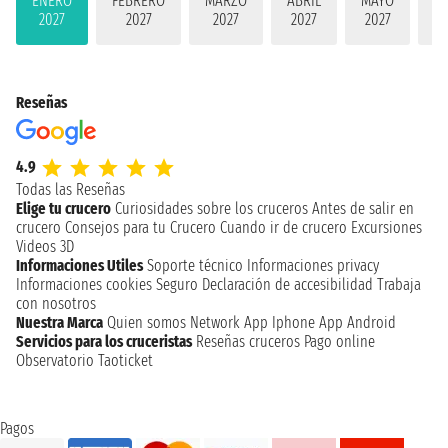
ENERO
FEBRERO
MARZO
ABRIL
MAYO
JU
2027
2027
2027
2027
2027
2
Reseñas
4.9
Todas las Reseñas
Elige tu crucero
Curiosidades sobre los cruceros
Antes de salir en
crucero
Consejos para tu Crucero
Cuando ir de crucero
Excursiones
Videos 3D
Informaciones Utiles
Soporte técnico
Informaciones privacy
Informaciones cookies
Seguro
Declaración de accesibilidad
Trabaja
con nosotros
Nuestra Marca
Quien somos
Network
App Iphone
App Android
Servicios para los cruceristas
Reseñas cruceros
Pago online
Observatorio Taoticket
Pagos