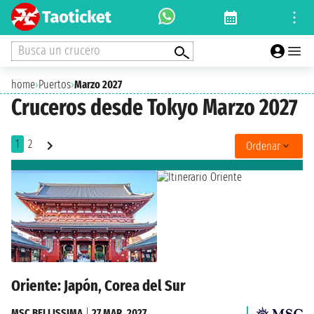
Busca un crucero
home
›
Puertos
›
Marzo 2027
Cruceros desde Tokyo Marzo 2027
1
2
Ordenar
Oriente: Japón, Corea del Sur
MSC BELLISSIMA
|
27 MAR. 2027