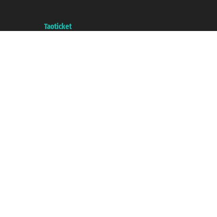
Cámara de Comercio de Génova con REA 433093. - Aut. Prov. n° 6167/131601
- Seguro Unipol - polizza n. 206484182
A portal of the
Taoticket
group