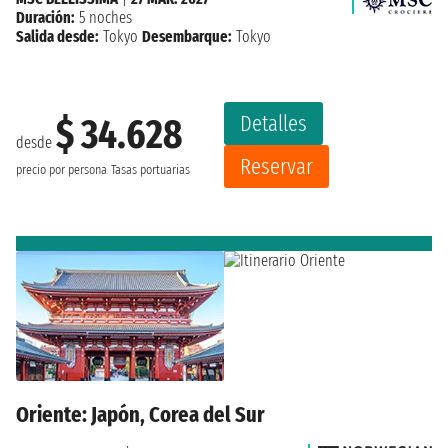
Duración:
5 noches
Salida desde:
Tokyo
Desembarque:
Tokyo
Detalles
$ 34.628
desde
Reservar
precio por persona
Tasas portuarias
Oriente: Japón, Corea del Sur