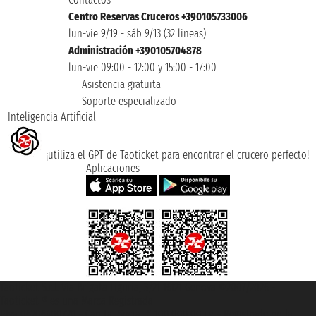
Centro Reservas Cruceros +390105733006
lun-vie 9/19 - sáb 9/13 (32 lineas)
Administración +390105704878
lun-vie 09:00 - 12:00 y 15:00 - 17:00
Asistencia gratuita
Soporte especializado
Inteligencia Artificial
¡utiliza el GPT de Taoticket para encontrar el crucero perfecto!
Aplicaciones
Taoticket S.r.l. Via Brigata Liguria, 3/21 16121 Genova ©2007/2026 -
Taoticket ® es una Marca Registrada
P.Iva 06206400720 - Capital Social € 100.000,00 i.v. - Registrado en la