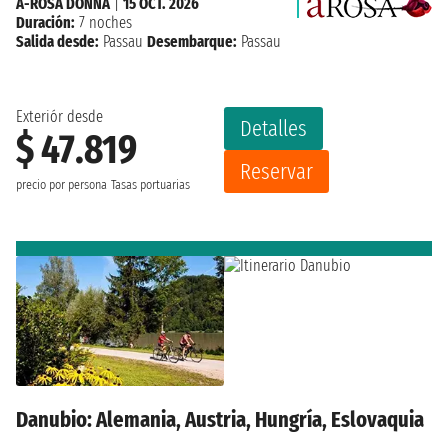
A-ROSA DONNA
|
15 OCT. 2026
Duración:
7 noches
Salida desde:
Passau
Desembarque:
Passau
Exteriór desde
Detalles
$ 47.819
Reservar
precio por persona
Tasas portuarias
Danubio: Alemania, Austria, Hungría, Eslovaquia