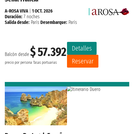
A-ROSA VIVA
|
1 OCT. 2026
Duración:
7 noches
Salida desde:
París
Desembarque:
París
Detalles
$ 57.392
Balcón desde
Reservar
precio por persona
Tasas portuarias