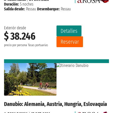
Duración:
5 noches
Salida desde:
Passau
Desembarque:
Passau
Exteriór desde
Detalles
$ 38.246
Reservar
precio por persona
Tasas portuarias
Danubio: Alemania, Austria, Hungría, Eslovaquia