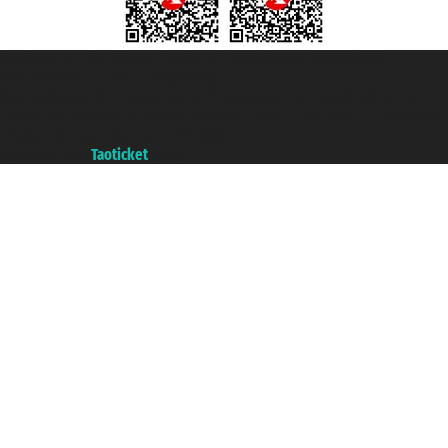
Taoticket S.r.l. Via Brigata Liguria, 3/21 16121 Genova ©2007/2026 -
Taoticket ® es una Marca Registrada
P.Iva 06206400720 - Capital Social € 100.000,00 i.v. - Registrado en la
Cámara de Comercio de Génova con REA 433093. - Aut. Prov. n° 6167/131601
- Seguro Unipol - polizza n. 206484182
A portal of the
Taoticket
group