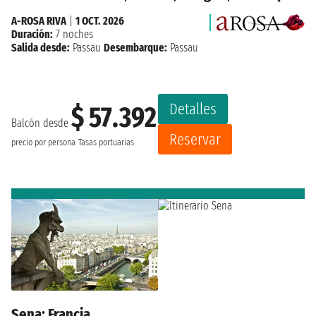
A-ROSA RIVA
|
1 OCT. 2026
Duración:
7 noches
Salida desde:
Passau
Desembarque:
Passau
Detalles
$ 57.392
Balcón desde
Reservar
precio por persona
Tasas portuarias
Sena: Francia