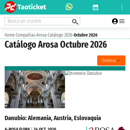
Busca un crucero
home
›
Compañías
›
Arosa
›
Catálogo 2026
›
Octubre 2026
Catálogo Arosa Octubre 2026
Ordenar
Danubio: Alemania, Austria, Eslovaquia
A-ROSA FLORA
|
24 OCT. 2026