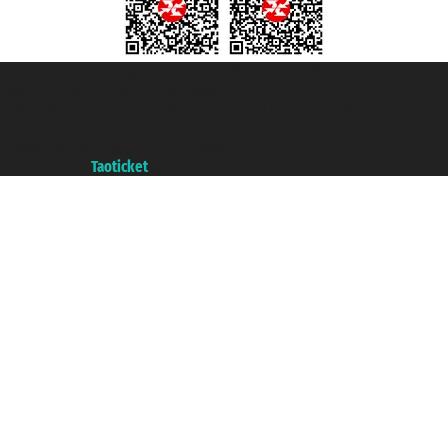
Taoticket S.r.l. Via Brigata Liguria, 3/21 16121 Genova ©2007/2026 -
Taoticket ® es una Marca Registrada
P.Iva 06206400720 - Capital Social € 100.000,00 i.v. - Registrado en la
Cámara de Comercio de Génova con REA 433093. - Aut. Prov. n° 6167/131601
- Seguro Unipol - polizza n. 206484182
A portal of the
Taoticket
group