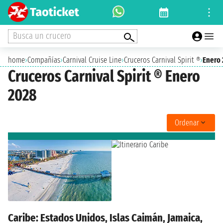
Busca un crucero
home
›
Compañías
›
Carnival Cruise Line
›
Cruceros Carnival Spirit ®
›
Enero
Cruceros Carnival Spirit ® Enero
2028
Ordenar
Caribe: Estados Unidos, Islas Caimán, Jamaica,