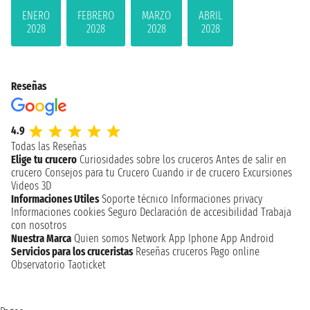
ENERO
FEBRERO
MARZO
ABRIL
2028
2028
2028
2028
Reseñas
4.9
Todas las Reseñas
Elige tu crucero
Curiosidades sobre los cruceros
Antes de salir en
crucero
Consejos para tu Crucero
Cuando ir de crucero
Excursiones
Videos 3D
Informaciones Utiles
Soporte técnico
Informaciones privacy
Informaciones cookies
Seguro
Declaración de accesibilidad
Trabaja
con nosotros
Nuestra Marca
Quien somos
Network
App Iphone
App Android
Servicios para los cruceristas
Reseñas cruceros
Pago online
Observatorio Taoticket