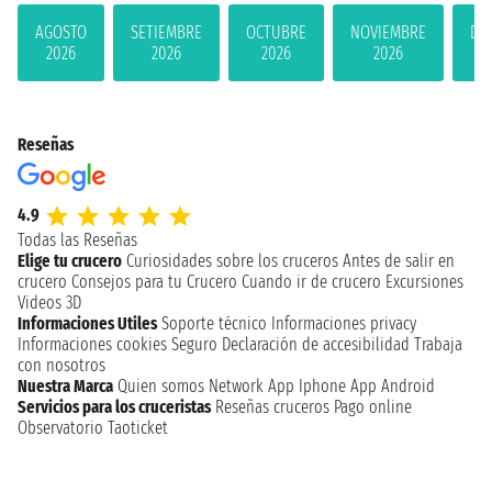
AGOSTO
SETIEMBRE
OCTUBRE
NOVIEMBRE
DI
2026
2026
2026
2026
Reseñas
4.9
Todas las Reseñas
Elige tu crucero
Curiosidades sobre los cruceros
Antes de salir en
crucero
Consejos para tu Crucero
Cuando ir de crucero
Excursiones
Videos 3D
Informaciones Utiles
Soporte técnico
Informaciones privacy
Informaciones cookies
Seguro
Declaración de accesibilidad
Trabaja
con nosotros
Nuestra Marca
Quien somos
Network
App Iphone
App Android
Servicios para los cruceristas
Reseñas cruceros
Pago online
Observatorio Taoticket