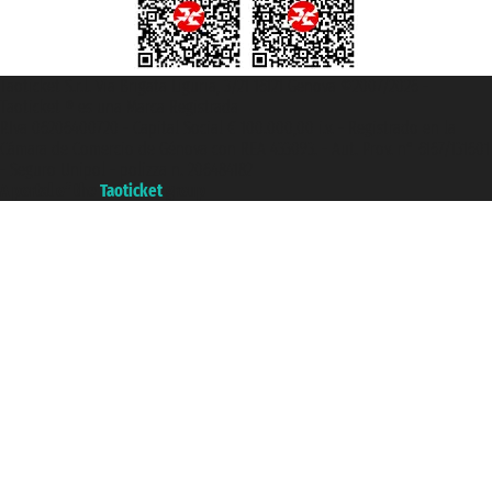
Taoticket S.r.l. Via Brigata Liguria, 3/21 16121 Genova ©2007/2026 -
Taoticket ® es una Marca Registrada
P.Iva 06206400720 - Capital Social € 100.000,00 i.v. - Registrado en la
Cámara de Comercio de Génova con REA 433093. - Aut. Prov. n° 6167/131601
- Seguro Unipol - polizza n. 206484182
A portal of the
Taoticket
group