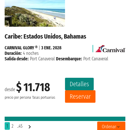
Caribe: Estados Unidos, Bahamas
CARNIVAL GLORY ®
|
3 ENE. 2028
Duración:
4 noches
Salida desde:
Port Canaveral
Desembarque:
Port Canaveral
Detalles
$ 11.718
desde
Reservar
precio por persona
Tasas portuarias
1
2
..45
Ordenar