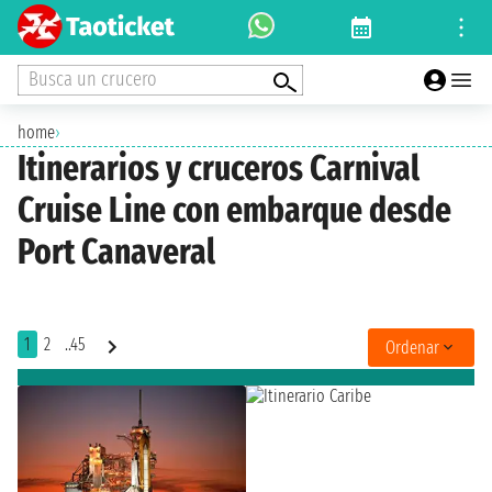
Busca un crucero
home
›
Itinerarios y cruceros Carnival
Cruise Line con embarque desde
Port Canaveral
1
2
..45
Ordenar