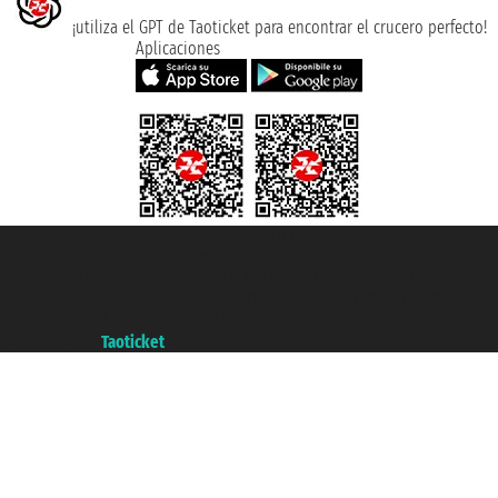
¡utiliza el GPT de Taoticket para encontrar el crucero perfecto!
Aplicaciones
Taoticket S.r.l. Via Brigata Liguria, 3/21 16121 Genova ©2007/2026 -
Taoticket ® es una Marca Registrada
P.Iva 06206400720 - Capital Social € 100.000,00 i.v. - Registrado en la
Cámara de Comercio de Génova con REA 433093. - Aut. Prov. n° 6167/131601
- Seguro Unipol - polizza n. 206484182
A portal of the
Taoticket
group