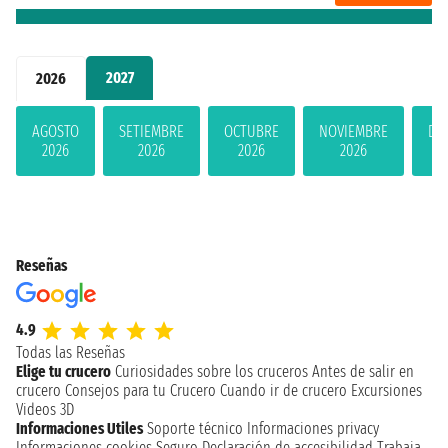
2027
2026
AGOSTO
SETIEMBRE
OCTUBRE
NOVIEMBRE
DI
2026
2026
2026
2026
Reseñas
4.9
Todas las Reseñas
Elige tu crucero
Curiosidades sobre los cruceros
Antes de salir en
crucero
Consejos para tu Crucero
Cuando ir de crucero
Excursiones
Videos 3D
Informaciones Utiles
Soporte técnico
Informaciones privacy
Informaciones cookies
Seguro
Declaración de accesibilidad
Trabaja