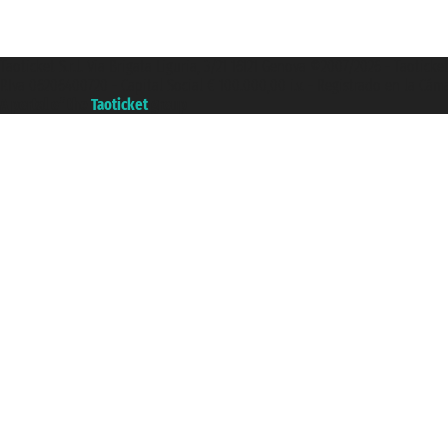
Taoticket S.r.l. Via Brigata Liguria, 3/21 16121 Genova ©2007/2026 - Taotick
P.Iva 06206400720 - Capital Social € 100.000,00 i.v. - Registrado en la Cá
A portal of the
Taoticket
group