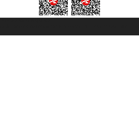
et ® es una Marca Registrada
mara de Comercio de Génova con REA 433093. - Aut. Prov. n° 6167/131601 - Se