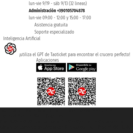
lun-vie 9/19 - sáb 9/13 (32 lineas)
Administración +390105704878
lun-vie 09:00 - 12:00 y 15:00 - 17:00
Asistencia gratuita
Soporte especializado
Inteligencia Artificial
¡utiliza el GPT de Taoticket para encontrar el crucero perfecto!
Aplicaciones
Taoticket S.r.l. Via Brigata Liguria, 3/21 16121 Genova ©2007/2026 -
Taoticket ® es una Marca Registrada
P.Iva 06206400720 - Capital Social € 100.000,00 i.v. - Registrado en la
Cámara de Comercio de Génova con REA 433093. - Aut. Prov. n° 6167/131601
- Seguro Unipol - polizza n. 206484182