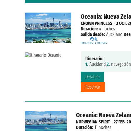
Oceania: Nueva Zela
CROWN PRINCESS
|
3 OCT. 2
Duración:
4 noches
Salida desde:
Auckland
Des
Itinerario:
1.
Auckland,
2.
navegación
Detalles
Reservar
Oceania: Nueva Zeland
NORWEGIAN SPIRIT
|
27 FEB. 2
Duración:
11 noches