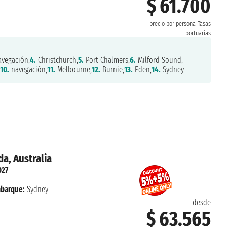
$ 61.700
precio por persona
Tasas
portuarias
vegación,
4.
Christchurch,
5.
Port Chalmers,
6.
Milford Sound,
10.
navegación,
11.
Melbourne,
12.
Burnie,
13.
Eden,
14.
Sydney
a, Australia
027
barque:
Sydney
desde
$ 63.565