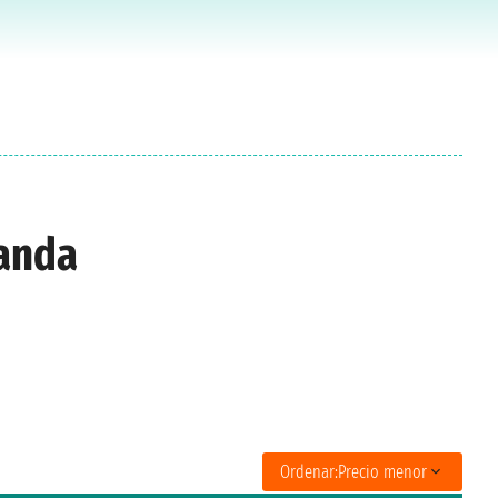
landa
Ordenar:
Precio menor