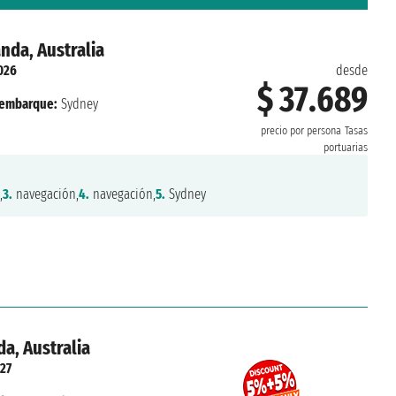
nda, Australia
026
desde
$ 37.689
embarque:
Sydney
precio por persona
Tasas
portuarias
,
3.
navegación,
4.
navegación,
5.
Sydney
a, Australia
027