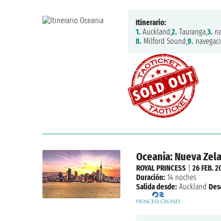
Itinerario:
1.
Auckland,
2.
Tauranga,
3.
na
8.
Milford Sound,
9.
navegaci
Oceania: Nueva Zela
ROYAL PRINCESS
|
26 FEB. 2
Duración:
14 noches
Salida desde:
Auckland
Des