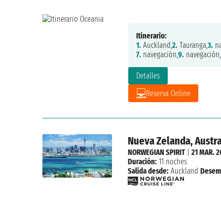
Itinerario:
1.
Auckland,
2.
Tauranga,
3.
na
7.
navegación,
9.
navegación,
Detalles
Reserva Online
Nueva Zelanda, Austra
NORWEGIAN SPIRIT
|
21 MAR. 2
Duración:
11 noches
Salida desde:
Auckland
Desem