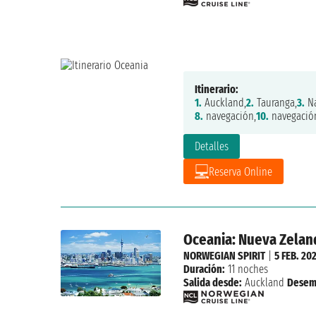
Itinerario:
1.
Auckland,
2.
Tauranga,
3.
Na
8.
navegación,
10.
navegació
Detalles
Reserva Online
Oceania: Nueva Zeland
NORWEGIAN SPIRIT
|
5 FEB. 20
Duración:
11 noches
Salida desde:
Auckland
Desem