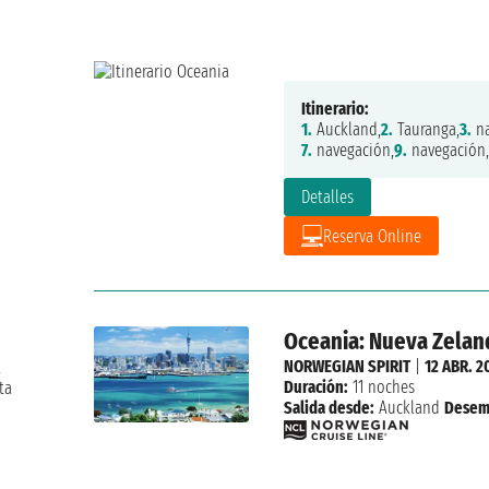
Itinerario:
1.
Auckland,
2.
Tauranga,
3.
na
7.
navegación,
9.
navegación,
Detalles
Reserva Online
Oceania: Nueva Zeland
NORWEGIAN SPIRIT
|
12 ABR. 2
a
Duración:
11 noches
ta
Salida desde:
Auckland
Desem