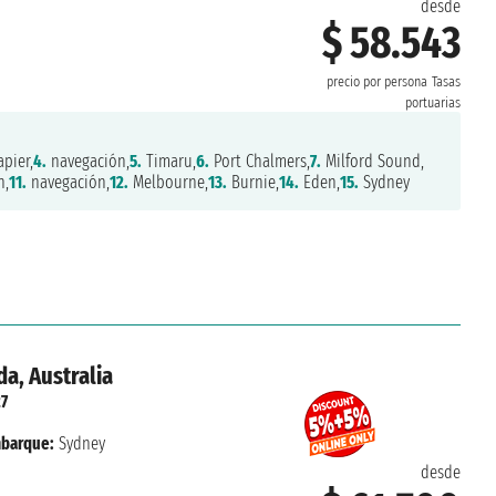
desde
$ 58.543
precio por persona
Tasas
portuarias
pier,
4.
navegación,
5.
Timaru,
6.
Port Chalmers,
7.
Milford Sound,
n,
11.
navegación,
12.
Melbourne,
13.
Burnie,
14.
Eden,
15.
Sydney
a, Australia
27
barque:
Sydney
desde