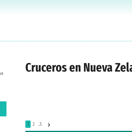
Cruceros en Nueva Ze
va
1
2
..5