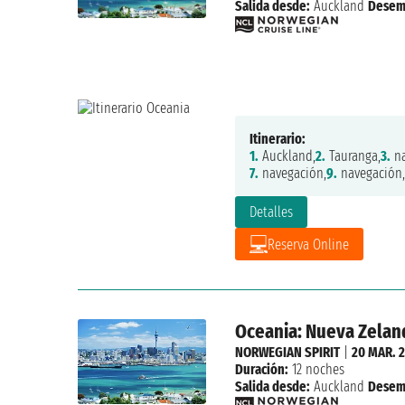
Salida desde:
Auckland
Desem
Itinerario:
1.
Auckland,
2.
Tauranga,
3.
na
7.
navegación,
9.
navegación,
Detalles
Reserva Online
Oceania: Nueva Zeland
NORWEGIAN SPIRIT
|
20 MAR. 
Duración:
12 noches
Salida desde:
Auckland
Desem